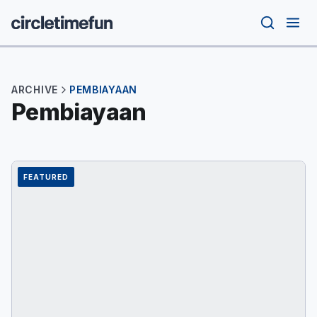
✕
Taruhan
Pencarian
ARCHIVE
PEMBIAYAAN
Slot Online
Pembiayaan
Kasino
Regulasi
FEATURED