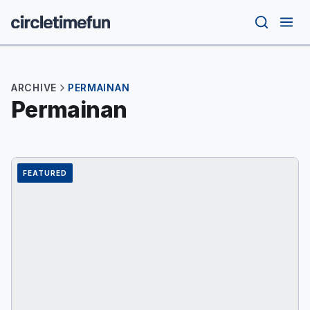
✕
Taruhan
Pencarian
ARCHIVE
PERMAINAN
Slot Online
Permainan
Kasino
Regulasi
FEATURED