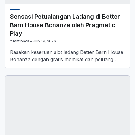
Sensasi Petualangan Ladang di Better
Barn House Bonanza oleh Pragmatic
Play
2 mnt baca •
July 19, 2026
Rasakan keseruan slot ladang Better Barn House
Bonanza dengan grafis memikat dan peluang
menang besa...