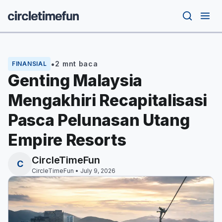
✕
Taruhan
Pencarian
•
2 mnt baca
FINANSIAL
Slot Online
Genting Malaysia
Kasino
Mengakhiri Recapitalisasi
Pasca Pelunasan Utang
Regulasi
Empire Resorts
CircleTimeFun
C
CircleTimeFun •
July 9, 2026