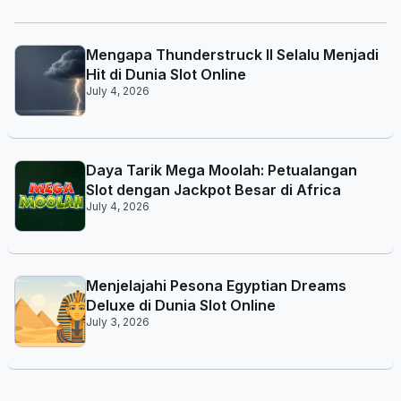
Mengapa Thunderstruck II Selalu Menjadi
Hit di Dunia Slot Online
July 4, 2026
Daya Tarik Mega Moolah: Petualangan
Slot dengan Jackpot Besar di Africa
July 4, 2026
Menjelajahi Pesona Egyptian Dreams
Deluxe di Dunia Slot Online
July 3, 2026