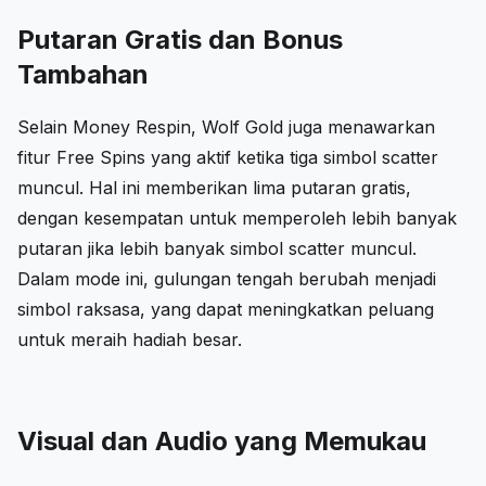
Putaran Gratis dan Bonus
Tambahan
Selain Money Respin, Wolf Gold juga menawarkan
fitur Free Spins yang aktif ketika tiga simbol scatter
muncul. Hal ini memberikan lima putaran gratis,
dengan kesempatan untuk memperoleh lebih banyak
putaran jika lebih banyak simbol scatter muncul.
Dalam mode ini, gulungan tengah berubah menjadi
simbol raksasa, yang dapat meningkatkan peluang
untuk meraih hadiah besar.
Visual dan Audio yang Memukau