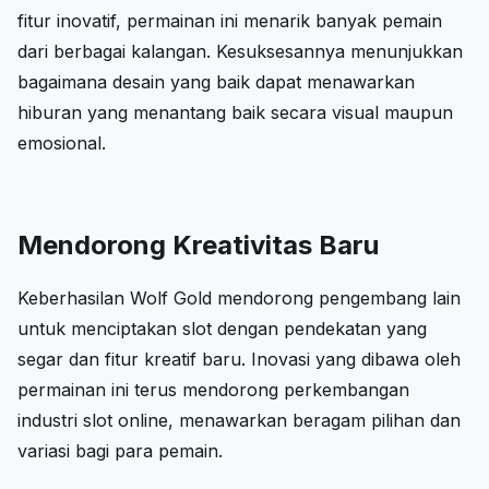
fitur inovatif, permainan ini menarik banyak pemain
dari berbagai kalangan. Kesuksesannya menunjukkan
bagaimana desain yang baik dapat menawarkan
hiburan yang menantang baik secara visual maupun
emosional.
Mendorong Kreativitas Baru
Keberhasilan Wolf Gold mendorong pengembang lain
untuk menciptakan slot dengan pendekatan yang
segar dan fitur kreatif baru. Inovasi yang dibawa oleh
permainan ini terus mendorong perkembangan
industri slot online, menawarkan beragam pilihan dan
variasi bagi para pemain.