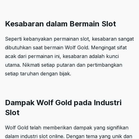
Kesabaran dalam Bermain Slot
Seperti kebanyakan permainan slot, kesabaran sangat
dibutuhkan saat bermain Wolf Gold. Mengingat sifat
acak dari permainan ini, kesabaran adalah kunci
utama. Nikmati setiap putaran dan pertimbangkan
setiap taruhan dengan bijak.
Dampak Wolf Gold pada Industri
Slot
Wolf Gold telah memberikan dampak yang signifikan
dalam industri slot online. Dengan tema yang unik dan