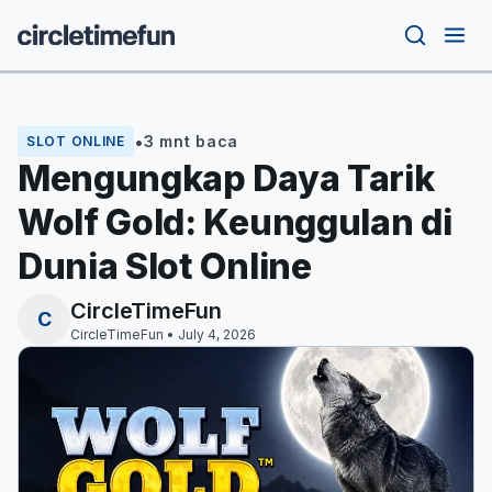
✕
Taruhan
Pencarian
•
3 mnt baca
SLOT ONLINE
Slot Online
Mengungkap Daya Tarik
Kasino
Wolf Gold: Keunggulan di
Dunia Slot Online
Regulasi
CircleTimeFun
C
CircleTimeFun •
July 4, 2026