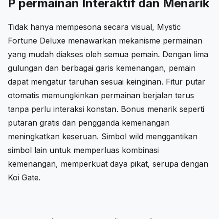
P permainan Interaktif dan Menarik
Tidak hanya mempesona secara visual, Mystic
Fortune Deluxe menawarkan mekanisme permainan
yang mudah diakses oleh semua pemain. Dengan lima
gulungan dan berbagai garis kemenangan, pemain
dapat mengatur taruhan sesuai keinginan. Fitur putar
otomatis memungkinkan permainan berjalan terus
tanpa perlu interaksi konstan. Bonus menarik seperti
putaran gratis dan pengganda kemenangan
meningkatkan keseruan. Simbol wild menggantikan
simbol lain untuk memperluas kombinasi
kemenangan, memperkuat daya pikat, serupa dengan
Koi Gate.