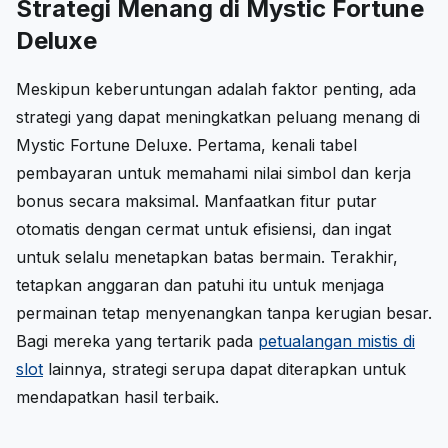
Strategi Menang di Mystic Fortune
Deluxe
Meskipun keberuntungan adalah faktor penting, ada
strategi yang dapat meningkatkan peluang menang di
Mystic Fortune Deluxe. Pertama, kenali tabel
pembayaran untuk memahami nilai simbol dan kerja
bonus secara maksimal. Manfaatkan fitur putar
otomatis dengan cermat untuk efisiensi, dan ingat
untuk selalu menetapkan batas bermain. Terakhir,
tetapkan anggaran dan patuhi itu untuk menjaga
permainan tetap menyenangkan tanpa kerugian besar.
Bagi mereka yang tertarik pada
petualangan mistis di
slot
lainnya, strategi serupa dapat diterapkan untuk
mendapatkan hasil terbaik.