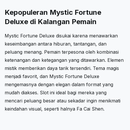
Kepopuleran Mystic Fortune
Deluxe di Kalangan Pemain
Mystic Fortune Deluxe disukai karena menawarkan
keseimbangan antara hiburan, tantangan, dan
peluang menang. Pemain terpesona oleh kombinasi
ketenangan dan ketegangan yang ditawarkan. Elemen
mistik memberikan daya tarik tersendiri. Tema magis
menjadi favorit, dan Mystic Fortune Deluxe
mengemasnya dengan elegan dalam format yang
mudah diakses. Slot ini ideal bagi mereka yang
mencari peluang besar atau sekadar ingin menikmati
keindahan visual, seperti halnya Fa Cai Shen.