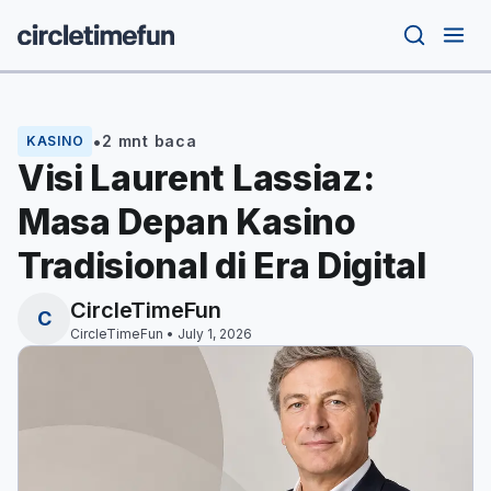
✕
Taruhan
Pencarian
•
2 mnt baca
KASINO
Slot Online
Visi Laurent Lassiaz:
Kasino
Masa Depan Kasino
Tradisional di Era Digital
Regulasi
CircleTimeFun
C
CircleTimeFun •
July 1, 2026