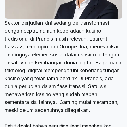
Sektor perjudian kini sedang bertransformasi
dengan cepat, namun keberadaan kasino
tradisional di Prancis masih relevan. Laurent
Lassiaz, pemimpin dari Groupe Joa, menekankan
pentingnya elemen sosial dalam kasino di tengah
pesatnya perkembangan dunia digital. Bagaimana
teknologi digital mempengaruhi keberlangsungan
kasino yang telah lama berdiri? Di Prancis, ada
dunia perjudian dalam fase transisi. Satu sisi
menawarkan kasino yang sudah mapan,
sementara sisi lainnya, iGaming mulai merambah,
meski belum sepenuhnya dilegalkan.
Patut dicatat bahwa perjudian ilegal menghasilkan