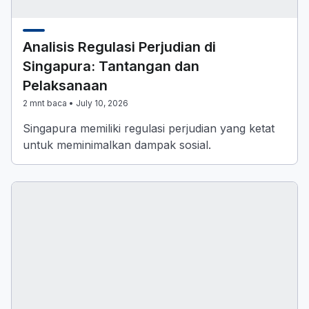
Analisis Regulasi Perjudian di
Singapura: Tantangan dan
Pelaksanaan
2 mnt baca •
July 10, 2026
Singapura memiliki regulasi perjudian yang ketat
untuk meminimalkan dampak sosial.